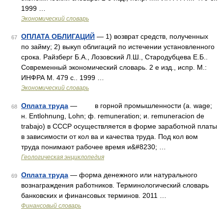
1999 …
Экономический словарь
ОПЛАТА ОБЛИГАЦИЙ
— 1) возврат средств, полученных
67
по займу; 2) выкуп облигаций по истечении установленного
срока. Райзберг Б.А., Лозовский Л.Ш., Стародубцева Е.Б..
Современный экономический словарь. 2 е изд., испр. М.:
ИНФРА М. 479 с.. 1999 …
Экономический словарь
Оплата труда
— в горной промышленности (a. wage;
68
н. Entlohnung, Lohn; ф. remuneration; и. remuneracion de
trabajo) в CCCP осуществляется в форме заработной платы
в зависимости от кол ва и качества труда. Под кол вом
труда понимают рабочее время и&#8230; …
Геологическая энциклопедия
Оплата труда
— форма денежного или натурального
69
вознаграждения работников. Терминологический словарь
банковских и финансовых терминов. 2011 …
Финансовый словарь