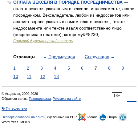
ОПЛАТА ВЕКСЕЛЯ В ПОРЯДКЕ ПОСРЕДНИЧЕСТВА
—
70
оплата векселя указанным в векселе, индоссаменте, авале
посредником. Векселедатель, любой из индоссантов или
авалист вправе указать в самом тексте векселя, тексте
индоссамента или тексте аваля соответственно лицо
(посредника в платеже), которому&#8230; …
Большой бухгалтерский словарь
Страницы
←
Предыдущая
Следующая
→
1
2
3
4
5
6
7
8
9
10
11
12
13
© Академик, 2000-2026
18+
Обратная связь:
Техподдержка
,
Реклама на сайте
👣 Путешествия
Экспорт словарей на сайты
, сделанные на PHP,
Joomla,
Drupal,
WordPress, MODx.