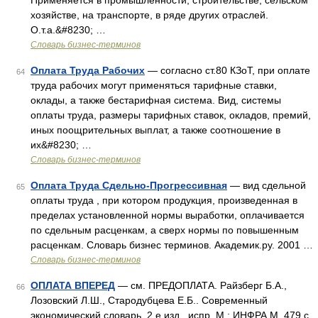
Применяется в промышленности, строительстве, сельском
хозяйстве, на транспорте, в ряде других отраслей.
О.т.а.&#8230; …
Словарь бизнес-терминов
Оплата Труда Рабочих
— согласно ст.80 КЗоТ, при оплате
64
труда рабочих могут применяться тарифные ставки,
оклады, а также бестарифная система. Вид, системы
оплаты труда, размеры тарифных ставок, окладов, премий,
иных поощрительных выплат, а также соотношение в
их&#8230; …
Словарь бизнес-терминов
Оплата Труда Сдельно-Прогрессивная
— вид сдельной
65
оплаты труда , при котором продукция, произведенная в
пределах установленной нормы выработки, оплачивается
по сдельным расценкам, а сверх нормы по повышенным
расценкам. Словарь бизнес терминов. Академик.ру. 2001 …
Словарь бизнес-терминов
ОПЛАТА ВПЕРЕД
— см. ПРЕДОПЛАТА. Райзберг Б.А.,
66
Лозовский Л.Ш., Стародубцева Е.Б.. Современный
экономический словарь. 2 е изд., испр. М.: ИНФРА М. 479 с..